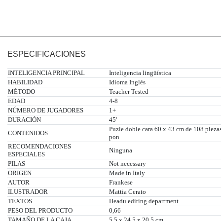
ESPECIFICACIONES
INTELIGENCIA PRINCIPAL
Inteligencia lingüística
HABILIDAD
Idioma Inglés
MÉTODO
Teacher Tested
EDAD
4-8
NÚMERO DE JUGADORES
1+
DURACIÓN
45'
Puzle doble cara 60 x 43 cm de 108 piezas
CONTENIDOS
pon
RECOMENDACIONES
Ninguna
ESPECIALES
PILAS
Not necessary
ORIGEN
Made in Italy
AUTOR
Frankese
ILUSTRADOR
Mattia Cerato
TEXTOS
Headu editing department
PESO DEL PRODUCTO
0,66
TAMAÑO DE LA CAJA
5,5 x 24,5 x 20,5 cm