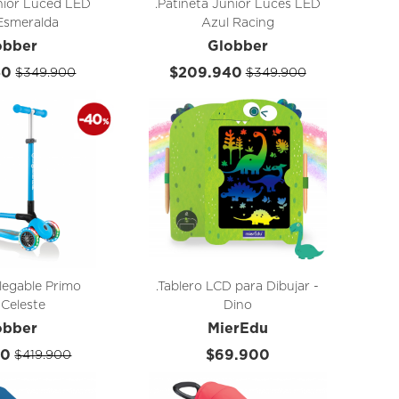
unior Luced LED
.Patineta Junior Luces LED
Esmeralda
Azul Racing
obber
Globber
40
$209.940
$349.900
$349.900
Plegable Primo
.Tablero LCD para Dibujar -
 Celeste
Dino
obber
MierEdu
40
$69.900
$419.900