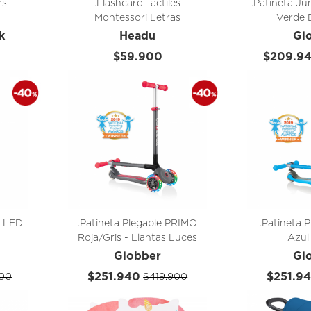
rs
.Flashcard Táctiles
.Patineta J
Montessori Letras
Verde 
k
Headu
Gl
$59.900
$209.9
s LED
.Patineta Plegable PRIMO
.Patineta 
Roja/Gris - Llantas Luces
Azul
LED
Globber
Gl
$251.940
$251.9
00
$419.900