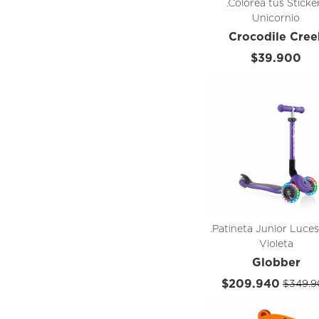
.Colorea tus Sticke
Unicornio
Crocodile Cree
$39.900
.Patineta Junior Luce
Violeta
Globber
$209.940
$349.9