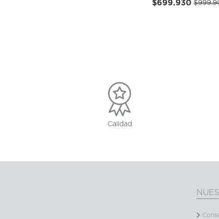
$699.930
$999.9
Calidad
NUES
Conse