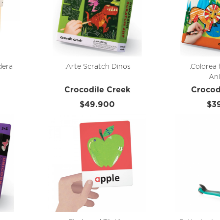
dera
.Arte Scratch Dinos
.Colorea 
An
Crocodile Creek
Crocod
$49.900
$3