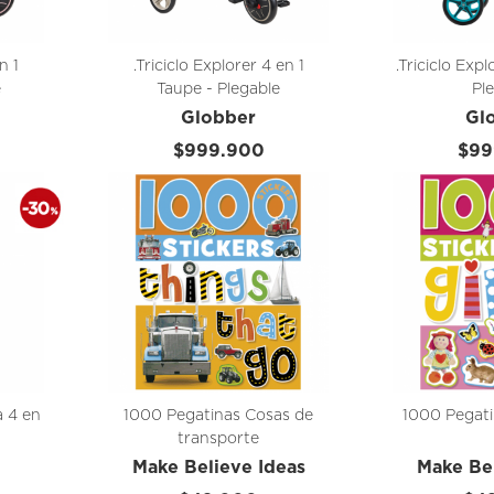
n 1
.Triciclo Explorer 4 en 1
.Triciclo Expl
e
Taupe - Plegable
Pl
Globber
Gl
$999.900
$99
a 4 en
1000 Pegatinas Cosas de
1000 Pegati
transporte
Make Believe Ideas
Make Bel