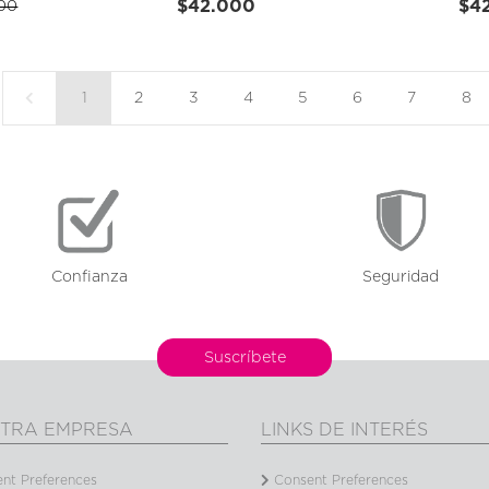
$42.000
$4
00
1
2
3
4
5
6
7
8
Confianza
Seguridad
Suscríbete
TRA EMPRESA
LINKS DE INTERÉS
nt Preferences
Consent Preferences