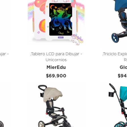
jar -
.Tablero LCD para Dibujar -
.Triciclo Exp
Unicornios
R
MierEdu
Gl
$69.900
$94