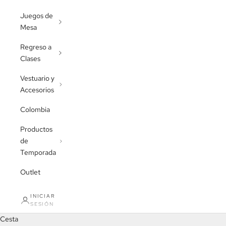
Juegos de
Mesa
Regreso a
Clases
Vestuario y
Accesorios
Colombia
Productos
de
Temporada
Outlet
JUGUETES PARA PENSAR
INICIAR
SESIÓN
VAMOS A EXPLORAR
Cesta
VER PRODUCTOS