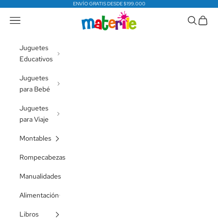
Ir al contenido
ENVÍO GRATIS DESDE $199.000
Materile Juguetes
Menú
Buscar
Cesta
Juguetes
Educativos
Juguetes
para Bebé
Juguetes
para Viaje
Montables
Rompecabezas
Manualidades
Alimentación
Libros